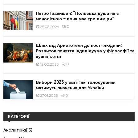
Петро Іванишин: “Польська душа не є
монолітною – вона має три виміри”
0
25.06.2026
Шлях від Аристотеля до пост-людини:
Розвиток поняття індивідуума у ​​філософії та
суспільстві
0
12.02.2025
Вибори 2025 у світі: які голосування
матимуть значення для України
0
27.01.2025
КАТЕГОРІЇ
Аналитика
(15)