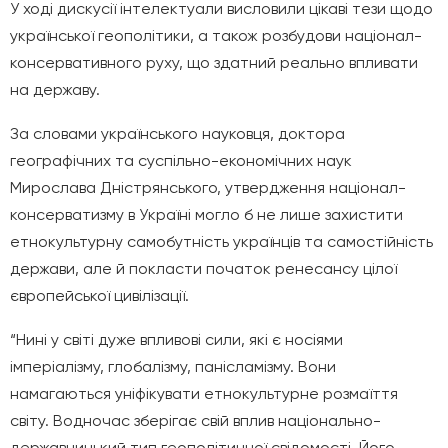
У ході дискусії інтелектуали висловили цікаві тези щодо
української геополітики, а також розбудови націонал-
консервативного руху, що здатний реально впливати
на державу.
За словами українського науковця
, доктора
географічних та суспільно-економічних наук
Мирослава Дністрянського, у
твердження націонал-
консерватизму в Україні могло б не лише захистити
етнокультурну самобутність українців та самостійність
держави, але й покласти початок ренесансу цілої
європейської цивілізації.
“Нині у світі дуже впливові сили, які є носіями
імперіалізму, глобалізму, панісламізму. Вони
намагаються уніфікувати етнокультурне розмаїття
світу. Водночас зберігає свій вплив національно-
державницький тип геополітичної свідомості. Його