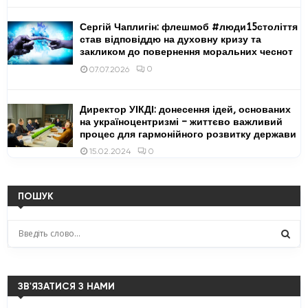
Сергій Чаплигін: флешмоб #люди15століття
став відповіддю на духовну кризу та
закликом до повернення моральних чеснот
0
07.07.2026
Директор УІКДІ: донесення ідей, основаних
на україноцентризмі – життєво важливий
процес для гармонійного розвитку держави
0
15.02.2024
ПОШУК
S
e
a
S
r
c
ЗВ'ЯЗАТИСЯ З НАМИ
E
h