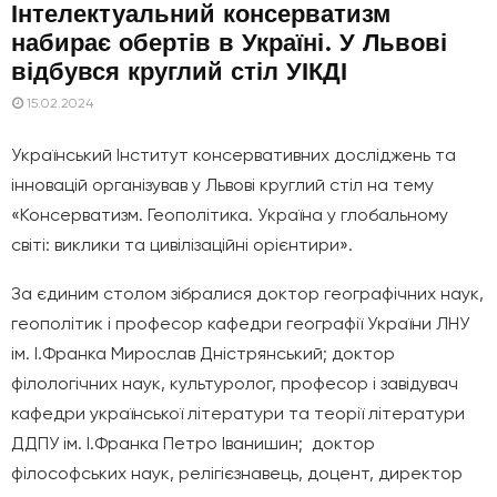
Інтелектуальний консерватизм
набирає обертів в Україні. У Львові
відбувся круглий стіл УІКДІ
15.02.2024
Український Інститут консервативних досліджень та
інновацій організував у Львові круглий стіл на тему
«Консерватизм. Геополітика. Україна у глобальному
світі: виклики та цивілізаційні орієнтири».
За єдиним столом зібралися доктор географічних наук,
геополітик і професор кафедри географії України ЛНУ
ім. І.Франка Мирослав Дністрянський; доктор
філологічних наук, культуролог, професор і завідувач
кафедри української літератури та теорії літератури
ДДПУ ім. І.Франка Петро Іванишин; доктор
філософських наук, релігієзнавець, доцент, директор