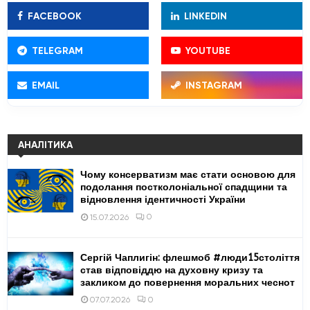
f
A
FACEBOOK
LINKEDIN
o
r
R
:
TELEGRAM
YOUTUBE
C
EMAIL
INSTAGRAM
H
АНАЛІТИКА
Чому консерватизм має стати основою для
подолання постколоніальної спадщини та
відновлення ідентичності України
0
15.07.2026
Сергій Чаплигін: флешмоб #люди15століття
став відповіддю на духовну кризу та
закликом до повернення моральних чеснот
0
07.07.2026