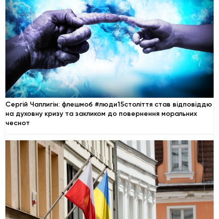
Сергій Чаплигін: флешмоб #люди15століття став відповіддю
на духовну кризу та закликом до повернення моральних
чеснот