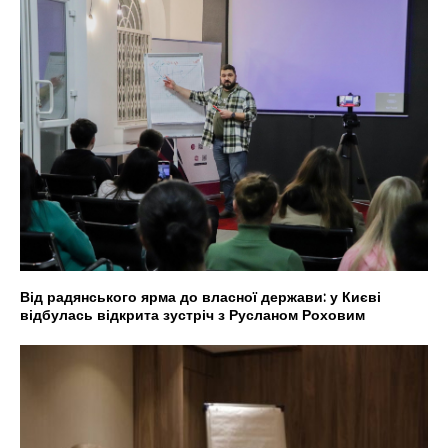
Від радянського ярма до власної держави: у Києві
відбулась відкрита зустріч з Русланом Роховим