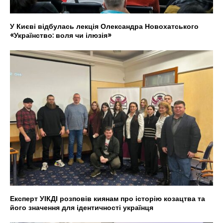
У Києві відбулась лекція Олександра Новохатського
«Українство: воля чи ілюзія»
Експерт УІКДІ розповів киянам про історію козацтва та
його значення для ідентичності українця