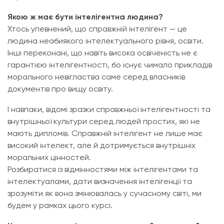
Якою ж має бути інтелігентна людина?
Хтось упевнений, що справжній інтелігент — це
людина неабиякого інтелектуального рівня, освіти.
Інші переконані, що навіть висока освіченість не є
гарантією інтелігентності, бо існує чимало прикладів
морального невігластва саме серед власників
документів про вищу освіту.
І навпаки, відомі зразки справжньої інтелігентності та
внутрішньої культури серед людей простих, які не
мають дипломів. Справжній інтелігент не лише має
високий інтелект, але й дотримується внутрішніх
моральних цінностей.
Розбиратися із відмінностями між інтелігентами та
інтелектуалами, дати визначення інтелігенції та
зрозуміти як вона змінювалась у сучасному світі, ми
будем у рамках цього курсі.