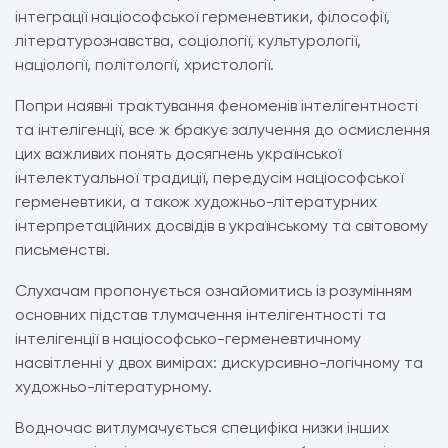
інтеграції націософської герменевтики, філософії,
літературознавства, соціології, культурології,
націології, політології, христології.
Попри наявні трактування феноменів інтелігентності
та інтелігенції, все ж бракує залучення до осмислення
цих важливих понять досягнень української
інтелектуальної традиції, передусім націософської
герменевтики, а також художньо-літературних
інтерпретаційних досвідів в українському та світовому
письменстві.
Слухачам пропонується ознайомитись із розумінням
основних підстав тлумачення інтелігентності та
інтелігенції в націософсько-герменевтичному
насвітленні у двох вимірах: дискурсивно-логічному та
художньо-літературному.
Водночас витлумачується специфіка низки інших