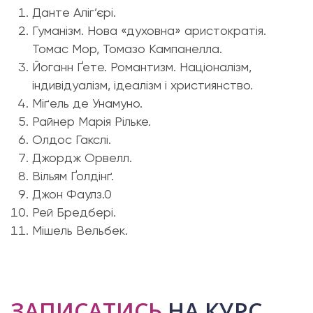
Данте Аліг’єрі.
Гуманізм. Нова «духовна» аристократія.
Томас Мор, Томазо Кампанелла.
Йоганн Ґете. Романтизм. Націоналізм,
індивідуалізм, ідеалізм і християнство.
Міґель де Унамуно.
Райнер Марія Рільке.
Олдос Гакслі.
Джордж Орвелл.
Вільям Ґолдінґ.
Джон Фаулз.0
Рей Бредбері.
Мішель Вельбек.
ЗАПИСАТИСЬ
НА КУРС