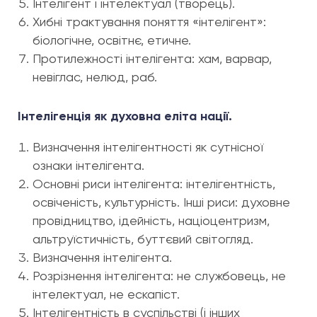
Інтелігент і інтелектуал (творець).
Хибні трактування поняття «інтелігент»:
біологічне, освітнє, етичне.
Протилежності інтелігента: хам, варвар,
невіглас, нелюд, раб.
Інтелігенція як духовна еліта нації.
Визначення інтелігентності як сутнісної
ознаки інтелігента.
Основні риси інтелігента: інтелігентність,
освіченість, культурність. Інші риси: духовне
провідництво, ідейність, націоцентризм,
альтруїстичність, буттєвий світогляд.
Визначення інтелігента.
Розрізнення інтелігента: не службовець, не
інтелектуал, не ескапіст.
Інтелігентність в суспільстві (і інших