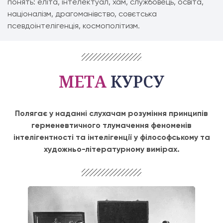
понять: еліта, інтелектуал, хам, службовець, освіта,
націоналізм, драгоманівство, совєтська
псевдоінтелігенція, космополітизм.
МЕТА
КУРСУ
Полягає у наданні слухачам розуміння принципів
герменевтичного тлумачення феноменів
інтелігентності та інтелігенції у філософському та
художньо-літературному вимірах.