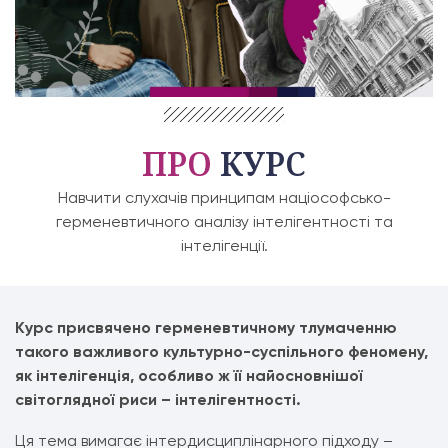
ПРО
КУРС
Навчити слухачів принципам націософсько-
герменевтичного аналізу інтелігентності та
інтелігенції.
Курс присвячено герменевтичному тлумаченню
такого важливого культурно-суспільного феномену,
як інтелігенція, особливо ж її найосновнішої
світоглядної риси – інтелігентності.
Ця тема вимагає інтердисциплінарного підходу –