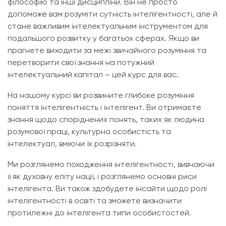
філософію та інші дисципліни. Він не просто
допоможе вам розуміти сутність інтелігентності, але й
стане важливим інтелектуальним інструментом для
подальшого розвитку у багатьох сферах. Якщо ви
прагнете виходити за межі звичайного розуміння та
перетворити свої знання на потужний
інтелектуальний капітал – цей курс для вас.
На нашому курсі ви розвините глибоке розуміння
поняття інтелігентність і інтелігент. Ви отримаєте
знання щодо споріднених понять, таких як людина
розумової праці, культурна особистість та
інтелектуал, вміючи їх розрізняти.
Ми розглянемо походження інтелігентності, вивчаючи
її як духовну еліту нації, і розглянемо основні риси
інтелігента. Ви також здобудете інсайти щодо ролі
інтелігентності в освіті та зможете визначити
протилежні до інтелігента типи особистостей.