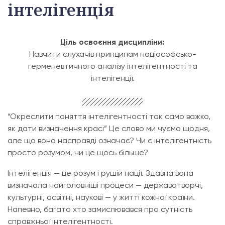
інтелігенція
Ціль освоєння дисципліни:
Навчити слухачів принципам націософсько-
герменевтичного аналізу інтелігентності та
інтелігенції.
“Окреслити поняття інтелігентності так само важко,
як дати визначення красі” Це слово ми чуємо щодня,
але що воно насправді означає? Чи є інтелігентність
просто розумом, чи це щось більше?
Інтелігенція — це розум і рушій нації. Здавна вона
визначала найголовніші процеси — державотворчі,
культурні, освітні, наукові — у житті кожної країни.
Напевно, багато хто замислювався про сутність
справжньої інтелігентності.