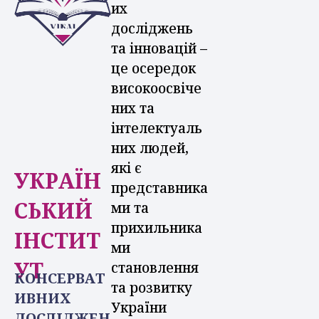
их
досліджень
та інновацій –
це осередок
високоосвіче
них та
інтелектуаль
них людей,
які є
УКРАЇН
представника
СЬКИЙ
ми та
прихильника
ІНСТИТ
ми
УТ
становлення
КОНСЕРВАТ
та розвитку
ИВНИХ
України
ДОСЛІДЖЕН