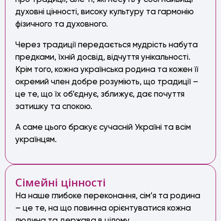
духовні цінності, високу культуру та гармонію
фізичного та духовного.
Через традиції передається мудрість набута
предками, їхній досвід, відчуття унікальності.
Крім того, кожна українська родина та кожен її
окремий член добре розуміють, що традиції –
це те, що їх об’єднує, зближує, дає почуття
затишку та спокою.
А саме цього бракує сучасній Україні та всім
українцям.
Сімейні цінності
На наше глибоке переконання, сім’я та родина
– це те, на що повинна орієнтуватися кожна
людина та держава в цілому.