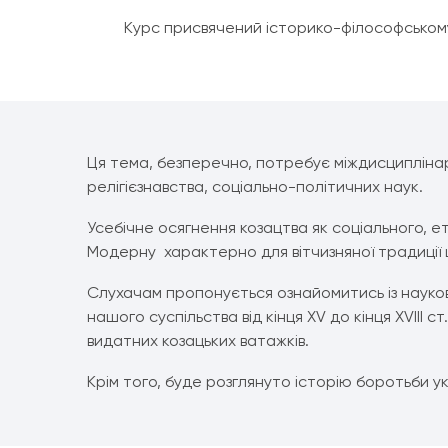
Курс присвячений історико-філософськом
Ця тема, безперечно, потребує міждисциплінарн
релігієзнавства, соціально-політичних наук.
Усебічне осягнення козацтва як соціального, е
Модерну характерно для вітчизняної традиції щ
Слухачам пропонується ознайомитись із науков
нашого суспільства від кінця XV до кінця XVIII
видатних козацьких ватажків.
Крім того, буде розглянуто історію боротьби укр