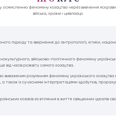
у осмисленню феномену козацтва через вивчення яскрав
війська, країни і цивілізації.
ого підходу та звернення до антропології, етики, націонал
тнокультурного, військово-політичного феномену українсько
е від часів розквіту самого козацтва.
о виваженим розумінням феномену українського козацтва на
 ст., а також із сучасними інтерпретаціями здобутків, прора
аїнських козаків за втілення в життя священних ідеалів своб