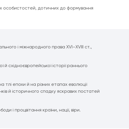
их особистостей, дотичних до формування
ьного і міжнародного права XVI–XVIII ст.,
ї й східноєвропейської історії раннього
 тлі епохи й на різних етапах еволюції
хунків й історичного спадку яскравих постатей
оди і процвітання країни, нації, віри.