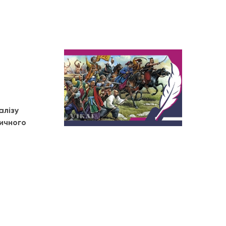
алізу
ричного