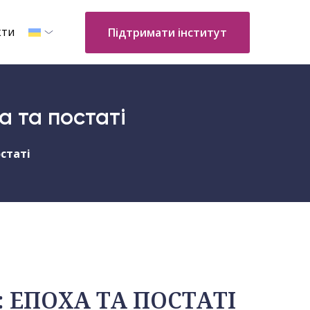
кти
Підтримати інститут
а та постаті
остаті
 ЕПОХА ТА ПОСТАТІ​