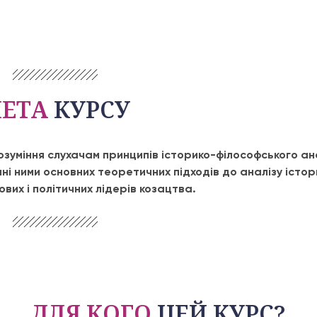
ЕТА
КУРСУ
озуміння слухачам принципів історико-філософського ан
ні ними основних теоретичних підходів до аналізу істо
ових і політичних лідерів козацтва.
ДЛЯ КОГО
ЦЕЙ КУРС?