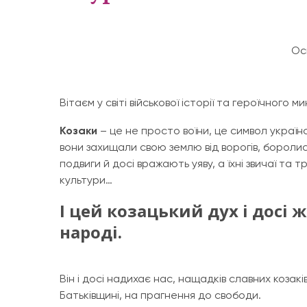
Ос
Вітаєм у світі військової історії та героїчного ми
Козаки
– це не просто воїни, це символ українс
вони захищали свою землю від ворогів, боролис
подвиги й досі вражають уяву, а їхні звичаї та 
культури…
І цей козацький дух і досі 
народі.
Він і досі надихає нас, нащадків славних козаків,
Батьківщині, на прагнення до свободи.