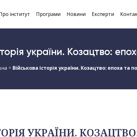
Про інститут
Програми
Новини
Експерти
Конта
сторія україни. Козацтво: епох
вна
Військова історія україни. Козацтво: епоха та п
>
ОРІЯ УКРАЇНИ. КОЗАЦТВО: