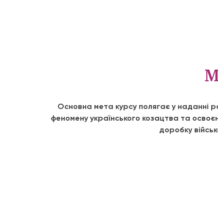
М
Основна мета курсу полягає у наданні р
феномену українського козацтва та освоєн
доробку військ