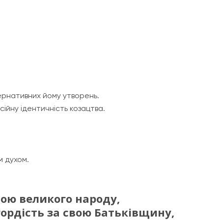
тернативних йому утворень.
сійну ідентичність козацтва.
м духом.
ною великого народу,
гордість за свою Батьківщину,