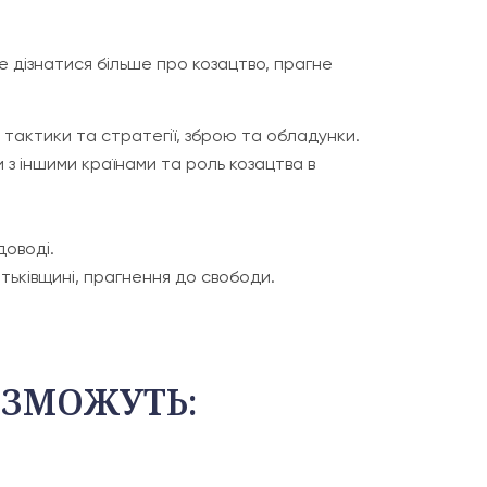
оче дізнатися більше про козацтво, прагне
ні тактики та стратегії, зброю та обладунки.
и з іншими країнами та роль козацтва в
доводі.
атьківщині, прагнення до свободи.
 ЗМОЖУТЬ: