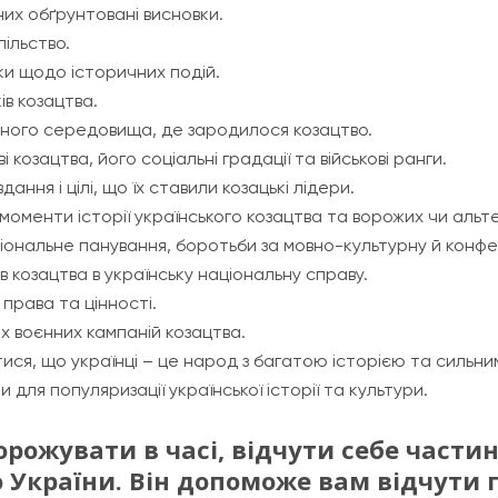
них обґрунтовані висновки.
ільство.
и щодо історичних подій.
ів козацтва.
ного середовища, де зародилося козацтво.
козацтва, його соціальні градації та військові ранги.
ання і цілі, що їх ставили козацькі лідери.
 моменти історії українського козацтва та ворожих чи аль
аціональне панування, боротьби за мовно-культурну й конфе
 козацтва в українську національну справу.
 права та цінності.
их воєнних кампаній козацтва.
атися, що українці – це народ з багатою історією та сильни
для популяризації української історії та культури.
орожувати в часі, відчути себе части
 України. Він допоможе вам відчути 