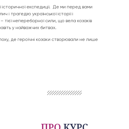
 історичної експедиції. Де ми перед вами
ч і трагедію української історії і
– тієї непереборної сили, що вела козаків
авіть у найважчих битвах.
поху, де героїчні козаки створювали не лише
ПРО
КУРС