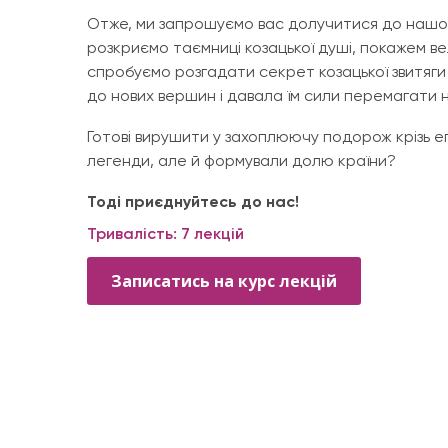
Отже, ми запрошуємо вас долучитися до нашої
розкриємо таємниці козацької душі, покажем вели
спробуємо розгадати секрет козацької звитяги 
до нових вершин і давала їм сили перемагати н
Готові вирушити у захоплюючу подорож крізь е
легенди, але й формували долю країни?
Тоді приєднуйтесь до нас!
Тривалість: 7 лекцій
Записатись на курс лекцій