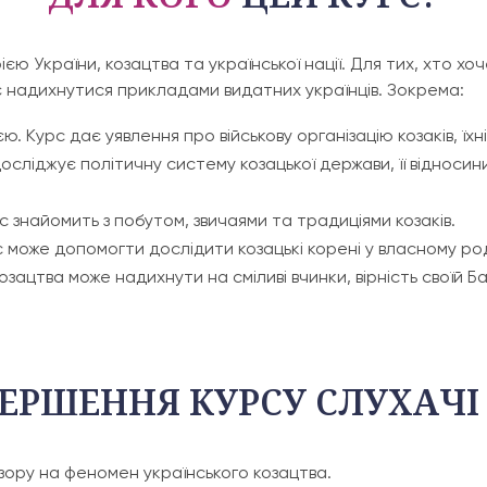
рією України, козацтва та української нації. Для тих, хто х
ає надихнутися прикладами видатних українців. Зокрема:
єю. Курс дає уявлення про військову організацію козаків, їх
досліджує політичну систему козацької держави, її відносин
с знайомить з побутом, звичаями та традиціями козаків.
с може допомогти дослідити козацькі корені у власному ро
озацтва може надихнути на сміливі вчинки, вірність своїй Б
ЕРШЕННЯ КУРСУ СЛУХАЧІ
ору на феномен українського козацтва.