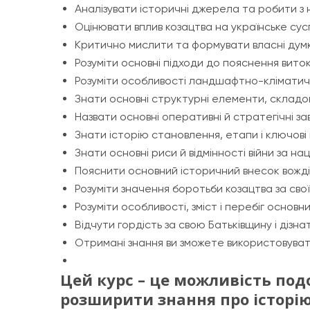
Аналізувати історичні джерела та робити з 
Оцінювати вплив козацтва на українське сусп
Критично мислити та формувати власні думк
Розуміти основні підходи до пояснення виток
Розуміти особливості ландшафтно-кліматич
Знати основні структурні елементи, складові 
Назвати основні оперативні й стратегічні завд
Знати історію становлення, етапи і ключові
Знати основні риси й відмінності війни за н
Пояснити основний історичний внесок вождів
Розуміти значення боротьби козацтва за свої
Розуміти особливості, зміст і перебіг основн
Відчути гордість за свою Батьківщину і дізн
Отримані знання ви зможете використовувати 
Цей курс – це можливість под
розширити знання про історію