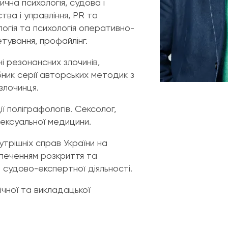
ична психологія, судова і
тва і управління, PR та
огія та психологія оперативно-
етування, профайлінг.
 резонансних злочинів,
бник серії авторських методик з
злочинця.
ї поліграфологів. Сексолог,
сексуальної медицини.
трішніх справ України на
зпеченням розкриття та
д судово-експертної діяльності.
чної та викладацької