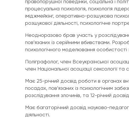
правопорушної поведінки, соціальна і політ
процесуальна психологія, психологія лідерс
іміджмейкінг, оперативно-розшукова психол
розшукової діяльності, психологічне портр
Неодноразово брав участь у розслідуванні
пов’язаних із серійними вбивствами. Розро
психологічного моделювання особистості 
Поліграфолог, член Всеукраїнської асоціаці
член Національної асоціації сексології та 
Має 25-річний досвід роботи в органах вну
посадах, пов’язаних із психологічним забе
розслідування злочинів, та 12-річний досві
Має багаторічний досвід науково-педагогі
діяльності.