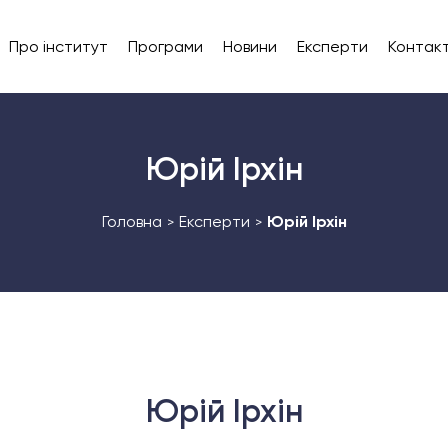
Про інститут
Програми
Новини
Експерти
Контак
Юрій Ірхін
Головна
Експерти
Юрій Ірхін
>
>
Юрій Ірхін