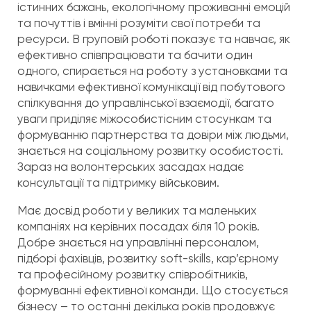
істинних бажань, екологічному проживанні емоцій
та почуттів і вмінні розуміти свої потреби та
ресурси. В груповій роботі показує та навчає, як
ефективно співпрацювати та бачити один
одного, спирається на роботу з установками та
навичками ефективної комунікації від побутового
спілкування до управлінської взаємодії, багато
уваги приділяє міжособистісним стосункам та
формуванню партнерства та довіри між людьми,
знається на соціальному розвитку особистості.
Зараз на волонтерських засадах надає
консультації та підтримку військовим.
Має досвід роботи у великих та маленьких
компаніях на керівних посадах біля 10 років.
Добре знається на управлінні персоналом,
підборі фахівців, розвитку soft-skills, кар’єрному
та професійному розвитку співробітників,
формуванні ефективної команди. Що стосується
бізнесу – то останні декілька років продовжує