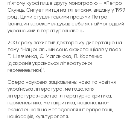
п’ятому курсі пише другу монографію — «Петро
Скунць. Силует митця на тлі епохи», видану у 1999
році. Цими студентськими працями Петро
Іванишин зарекомендував себе як наймолодший
український літературознавець.
2007 року захистив докторську дисертацію на
тему “Національний сенс екзистенціалів у поезії
Т. Шевченка, Є. Маланюка, Л. Костенко
(діахронія української літературної
герменевтики)”.
Сфера наукових зацікавлень: нова та новітня
українська література, методологія
літературознавства, літературна критика,
герменевтика, метакритика, національно-
екзистенціальна методологія інтерпретації,
націософія, культурологія.